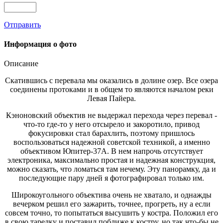
Отправить
Информация о фото
Описание
Скатившись с перевала мы оказались в долине озер. Все озера
соединены протоками и в общем то являются началом реки
Левая Пайера.
Кэноновский объектив не выдержал перехода через перевал -
что-то где-то у него отсырело и закоротило, привод
фокусировки стал барахлить, поэтому пришлось
воспользоваться надежной советской техникой, а именно
объективом Юпитер-37A. В нем напрочь отсутствует
электроника, максимально простая и надежная конструкция,
можно сказать, что ломаться там нечему. Эту панорамку, да и
последующие пару дней я фотографировал только им.
Широкоугольного объектива очень не хватало, и однажды
вечерком решил его зажарить, точнее, прогреть, ну а если
совсем точно, то попытаться высушить у костра. Положил его
в свою тарелку и поставил поближе к костру, но так что-бы не