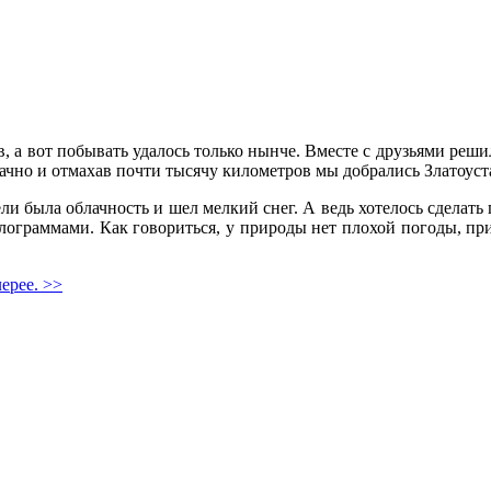
 а вот побывать удалось только нынче. Вместе с друзьями решил
ачно и отмахав почти тысячу километров мы добрались Златоуста
ели была облачность и шел мелкий снег. А ведь хотелось сделать
ограммами. Как говориться, у природы нет плохой погоды, при
ерее. >>