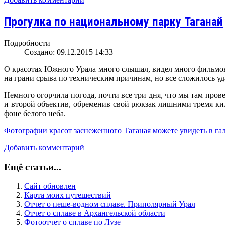
Прогулка по национальному парку Таганай
Подробности
Создано: 09.12.2015 14:33
О красотах Южного Урала много слышал, видел много фильмов,
на грани срыва по техническим причинам, но все сложилось уд
Немного огорчила погода, почти все три дня, что мы там пров
и второй объектив, обременив свой рюкзак лишними тремя кил
фоне белого неба.
Фотографии красот заснеженного Таганая можете увидеть в гал
Добавить комментарий
Ещё статьи...
Сайт обновлен
Карта моих путешествий
Отчет о пеше-водном сплаве. Приполярный Урал
Отчет о сплаве в Архангельской области
Фотоотчет о сплаве по Лузе