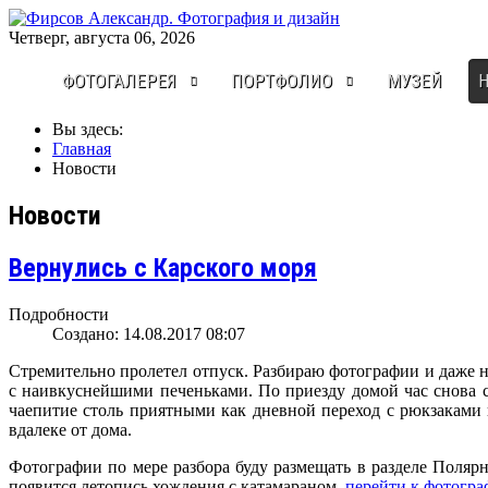
Четверг, августа 06, 2026
ФОТОГАЛЕРЕЯ
ПОРТФОЛИО
МУЗЕЙ
Вы здесь:
Главная
Новости
Новости
Вернулись с Карского моря
Подробности
Создано: 14.08.2017 08:07
Стремительно пролетел отпуск. Разбираю фотографии и даже не
с наивкуснейшими печеньками. По приезду домой час снова 
чаепитие столь приятными как дневной переход с рюкзаками п
вдалеке от дома.
Фотографии по мере разбора буду размещать в разделе Полярн
появится летопись хождения с катамараном.
перейти к фотогр