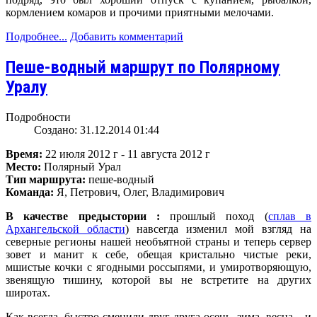
кормлением комаров и прочими приятными мелочами.
Подробнее...
Добавить комментарий
Пеше-водный маршрут по Полярному
Уралу
Подробности
Создано: 31.12.2014 01:44
Время:
22 июля 2012 г - 11 августа 2012 г
Место:
Полярный Урал
Тип маршрута:
пеше-водный
Команда:
Я, Петрович, Олег, Владимирович
В качестве предыстории :
прошлый поход (
сплав в
Архангельской области
) навсегда изменил мой взгляд на
северные регионы нашей необъятной страны и теперь сервер
зовет и манит к себе, обещая кристально чистые реки,
мшистые кочки с ягодными россыпями, и умиротворяющую,
звенящую тишину, которой вы не встретите на других
широтах.
Как всегда, быстро сменили друг друга осень, зима, весна... и